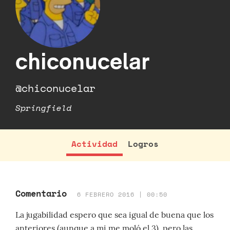
chiconucelar
@chiconucelar
Springfield
Actividad
Logros
Comentario
6 FEBRERO 2016 | 00:50
La jugabilidad espero que sea igual de buena que los
anteriores (aunque a mi me moló el 3), pero las