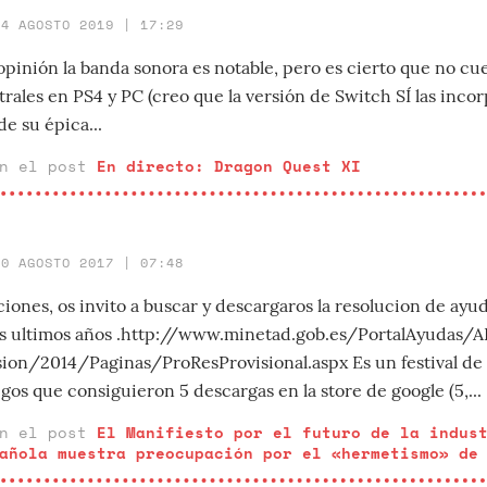
14 AGOSTO 2019 | 17:29
inión la banda sonora es notable, pero es cierto que no cu
rales en PS4 y PC (creo que la versión de Switch SÍ las incorp
de su épica...
en el post
En directo: Dragon Quest XI
30 AGOSTO 2017 | 07:48
iones, os invito a buscar y descargaros la resolucion de ayu
los ultimos años .http://www.minetad.gob.es/PortalAyudas/
on/2014/Paginas/ProResProvisional.aspx Es un festival de
egos que consiguieron 5 descargas en la store de google (5,...
en el post
El Manifiesto por el futuro de la indus
añola muestra preocupación por el «hermetismo» de