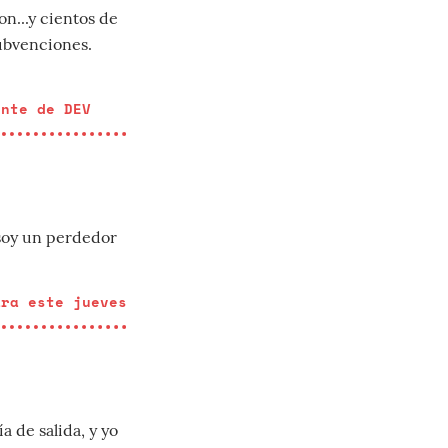
n...y cientos de
ubvenciones.
ente de DEV
soy un perdedor
ara este jueves
a de salida, y yo