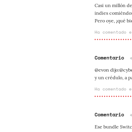
Casi un millón d
indies comiéndos
Pero oye, ¡qué bi
Ha comentado 
Comentario
@evon dijo:@cyb
y un crédulo, a p
Ha comentado 
Comentario
Ese bundle Switch