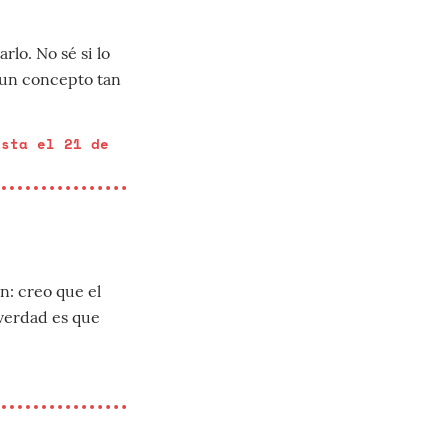
lo. No sé si lo
 un concepto tan
asta el 21 de
n: creo que el
 verdad es que