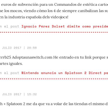
e euros de subvención para un Commandos de estética cartoo
e los mocos, viendo cómo los 4 de siempre canibalizan las s
en la industria española dels videojocs!
en el post
Ignacio Pérez Dolset dimite como presid
4 JULIO 2017 | 20:56
errb25 Adoptaunaswitch.com He entrado en tu link porque 
artes iguales.
en el post
Nintendo anuncia un Splatoon 2 Direct p
4 JULIO 2017 | 15:32
 + Splatoon 2 me da que va a volar de las tiendas el mismo dí