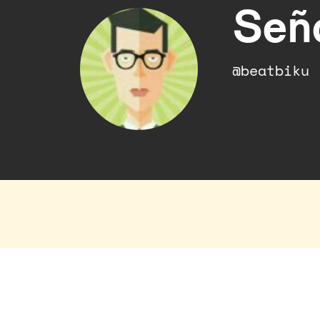
Señ
@beatbiku