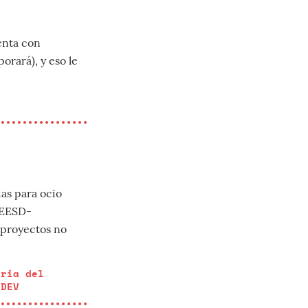
enta con
orará), y eso le
das para ocio
AEESD-
 proyectos no
tria del
 DEV