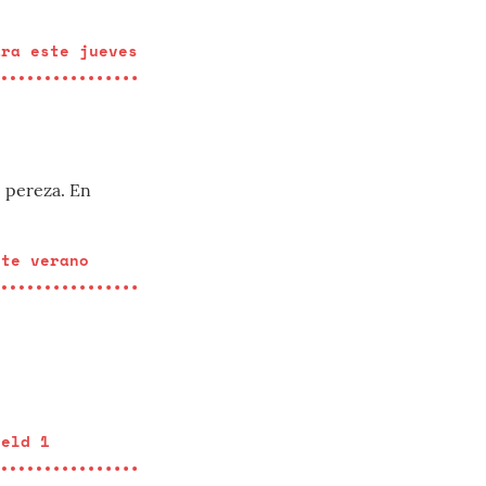
ara este jueves
e pereza. En
ste verano
ield 1