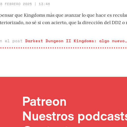
18 FEBRERO 2025 | 13:46
pensar que Kingdoms más que avanzar lo que hace es recular
eriorizado, no sé si con acierto, que la dirección del DD2 o 
en el post
Darkest Dungeon II Kingdoms: algo nuevo
Patreon
Nuestros podcast