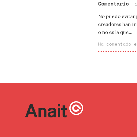
Comentario
No puedo evitar 
creadores han int
o no es la que...
Ha comentado 