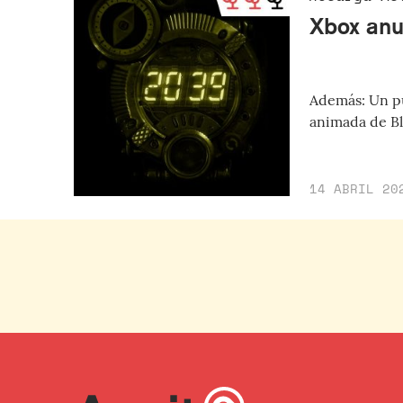
Xbox anu
Además: Un pu
animada de B
14 ABRIL 20