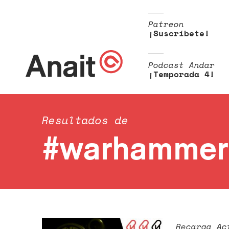
Patreon
¡Suscríbete!
Podcast Andar
¡Temporada 4!
Resultados de
#warhammer-
Recarga Ac