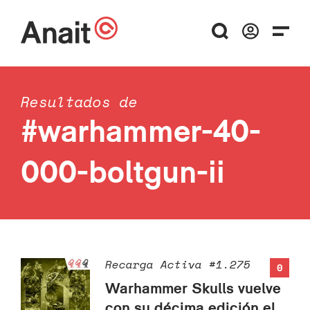
Resultados de
#warhammer-40-
000-boltgun-ii
Recarga Activa #1.275
0
Warhammer Skulls vuelve
con su décima edición el