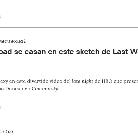
6
mersexual
Toad se casan en este sketch de Last W
late night
xy en este divertido vídeo del
de HBO que presen
Community
Ian Duncan en
.
4
hita!