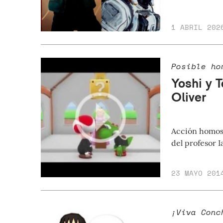
1 ABRIL 202
Posible ho
Yoshi y 
Oliver
Acción homose
del profesor 
23 MAYO 201
¡Viva Conc