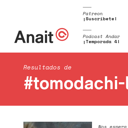
Patreon
¡Suscríbete!
Podcast Andar
¡Temporada 4!
Resultados de
#tomodachi-l
Nos espera