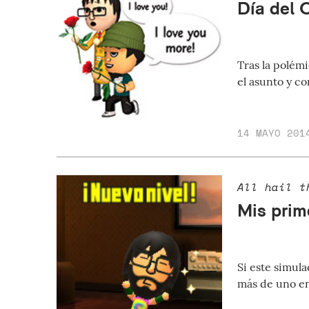
Día del 
Tras la polém
el asunto y co
14 MAYO 201
All hail t
Mis prim
Si este simul
más de uno en