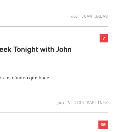
por
JUAN SALAS
7
eek Tonight with John
ta el cómico que hace
por
VÍCTOR MARTÍNEZ
30