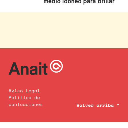
medio idóneo para brillar
Aviso Legal
Política de
puntuaciones
Volver arriba ↑