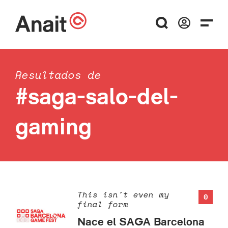
Resultados de
#saga-salo-del-
gaming
This isn't even my
0
final form
Nace el SAGA Barcelona