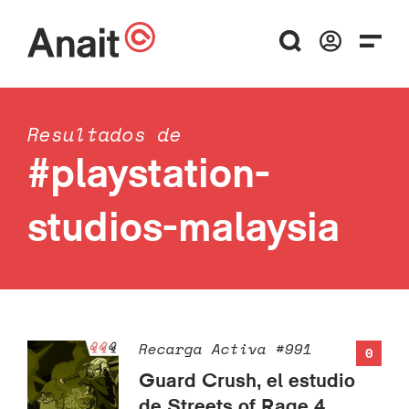
Resultados de
#playstation-
studios-malaysia
Recarga Activa #991
0
Guard Crush, el estudio
de Streets of Rage 4,