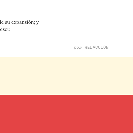
de su expansión; y
esor.
por
REDACCIÓN