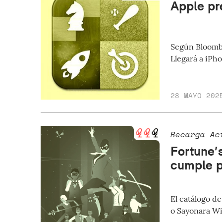
Apple pr
Según Bloombe
Llegará a iPh
28 MAYO 202
Recarga Ac
Fortune’
cumple p
El catálogo d
o Sayonara Wi