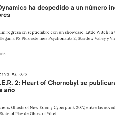
Dynamics ha despedido a un número i
ores
im regresa en septiembre con un showcase, Little Witch in
 llegan a PS Plus este mes Psychonauts 2, Stardew Valley y Vi
025
tiva #1.076
.E.R. 2: Heart of Chornobyl se publicar
de año
hers: Ghosts of New Eden y Cyberpunk 2077, entre las noveda
State of Play de Ghost of Yōtei.