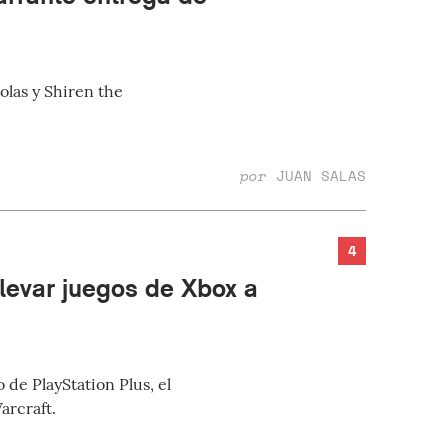
olas y Shiren the
por
JUAN SALAS
4
llevar juegos de Xbox a
de PlayStation Plus, el
arcraft.