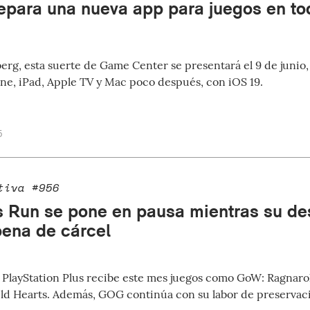
epara una nueva app para juegos en tod
rg, esta suerte de Game Center se presentará el 9 de juni
one, iPad, Apple TV y Mac poco después, con iOS 19.
5
tiva #956
s Run se pone en pausa mientras su des
ena de cárcel
e PlayStation Plus recibe este mes juegos como GoW: Ragnar
ld Hearts. Además, GOG continúa con su labor de preservac