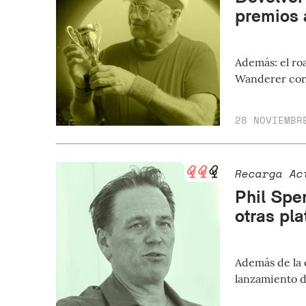
premios 
Además: el ro
Wanderer conc
28 NOVIEMBR
Recarga Ac
Phil Spen
otras pl
Además de la 
lanzamiento d