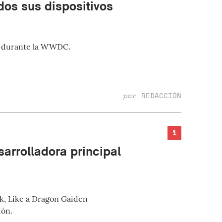
os sus dispositivos
o, durante la WWDC.
por
REDACCIÓN
1
arrolladora principal
ok, Like a Dragon Gaiden
ión.