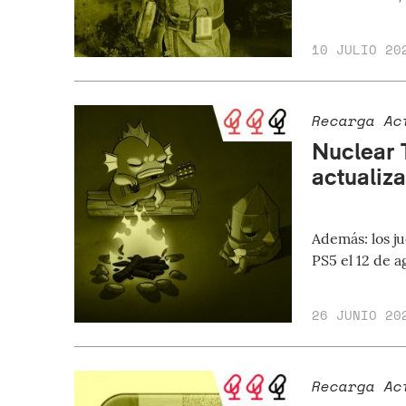
10 JULIO 20
Recarga Ac
Nuclear T
actualiz
Además: los ju
PS5 el 12 de a
26 JUNIO 20
Recarga Ac