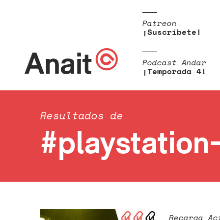
Patreon
¡Suscríbete!
Podcast Andar
¡Temporada 4!
Resultados de
#playstation
Recarga Ac