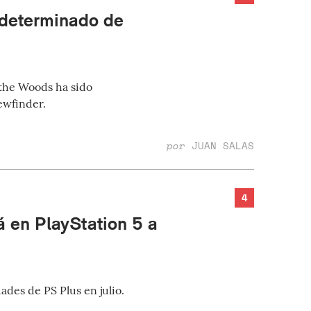
ndeterminado de
 the Woods ha sido
ewfinder.
por
JUAN SALAS
4
á en PlayStation 5 a
des de PS Plus en julio.