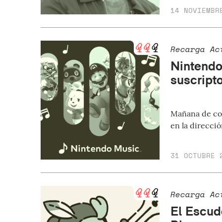
14 NOVIEMBR
Recarga Ac
Nintendo
suscript
Mañana de con
en la direcci
31 OCTUBRE 
Recarga Ac
El Escud