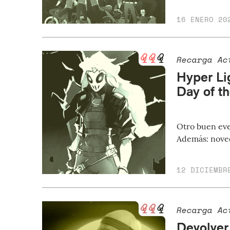
16 ENERO 20
Recarga Ac
Hyper Li
Day of t
Otro buen eve
Además: noved
12 DICIEMBR
Recarga Ac
Devolver