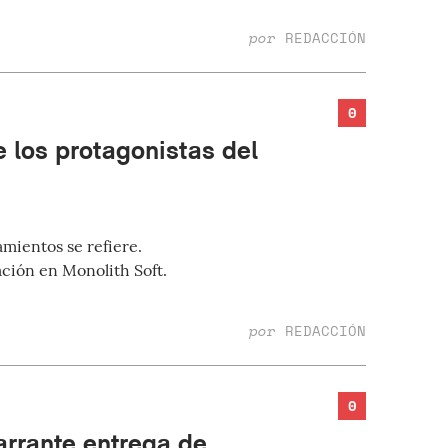
por
REDACCIÓN
0
 los protagonistas del
amientos se refiere.
ción en Monolith Soft.
por
REDACCIÓN
0
arrante entrega de