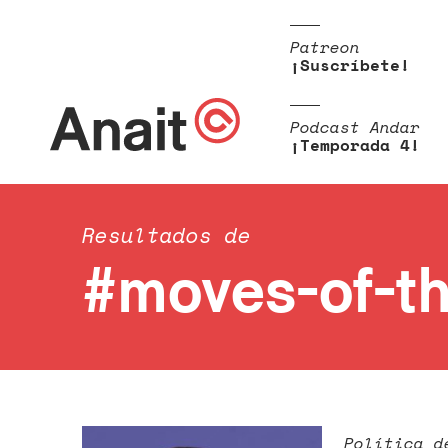
Patreon
¡Suscríbete!
Podcast Andar
¡Temporada 4!
Resultados de
#moves-of-t
Política d