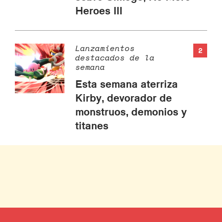
Heroes III
Lanzamientos
2
destacados de la
semana
Esta semana aterriza
Kirby, devorador de
monstruos, demonios y
titanes