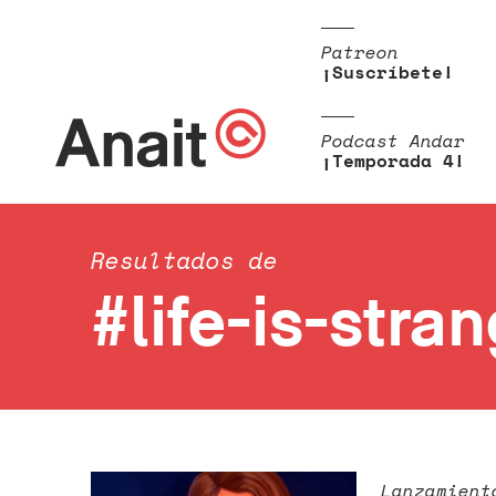
Patreon
¡Suscríbete!
Podcast Andar
¡Temporada 4!
Resultados de
#life-is-stra
Lanzamient