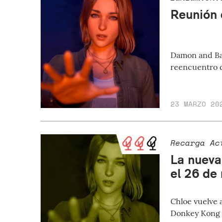
Reunión 
Damon and Bab
reencuentro d
23 MARZO 20
Recarga Ac
La nueva
el 26 de
Chloe vuelve 
Donkey Kong C