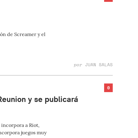
ón de Screamer y el
por
JUAN SALAS
0
Reunion y se publicará
incorpora a Riot,
ncorpora juegos muy