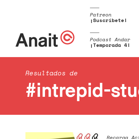
Patreon
¡Suscríbete!
Podcast Andar
¡Temporada 4!
Resultados de
#intrepid-st
Recarga Ac