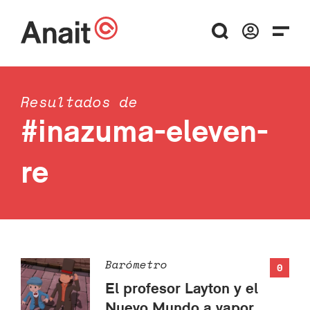
Resultados de
#inazuma-eleven-
re
Barómetro
0
El profesor Layton y el
Nuevo Mundo a vapor