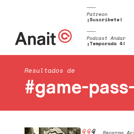
Patreon
¡Suscríbete!
Podcast Andar
¡Temporada 4!
Resultados de
#game-pass-
Recarga Ac