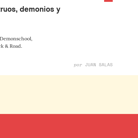
truos, demonios y
 Demonschool,
ck & Road.
por
JUAN SALAS