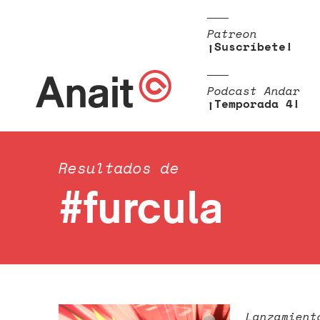
Patreon
¡Suscríbete!
Podcast Andar
¡Temporada 4!
Resultados de
#furcula
Lanzamient