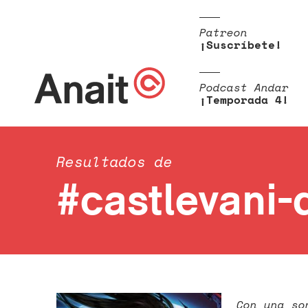
Patreon
¡Suscríbete!
Podcast Andar
¡Temporada 4!
Resultados de
#castlevani-
Con una so