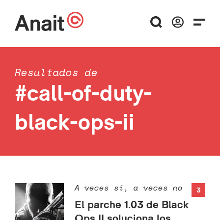
Resultados de
#call-of-duty-
black-ops-ii
A veces sí, a veces no
3
El parche 1.03 de Black
Ops II soluciona los