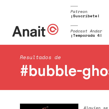
Patreon
¡Suscríbete!
Podcast Andar
¡Temporada 4!
Resultados de
#bubble-gho
Alguien se