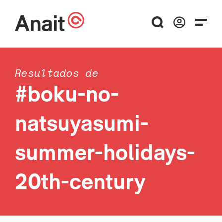
Resultados de
#boku-no-
natsuyasumi-
summer-holidays-
20th-century