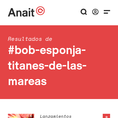
Resultados de
#bob-esponja-
titanes-de-las-
mareas
Lanzamientos
2