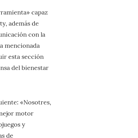
erramienta» capaz
ity, además de
unicación con la
 ya mencionada
ir esta sección
ensa del bienestar
uiente: «Nosotres,
 mejor motor
ojuegos y
as de