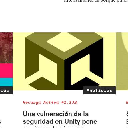
cias
#noticias
Recarga Activa #1.132
Una vulneración de la
s
seguridad en Unity pone