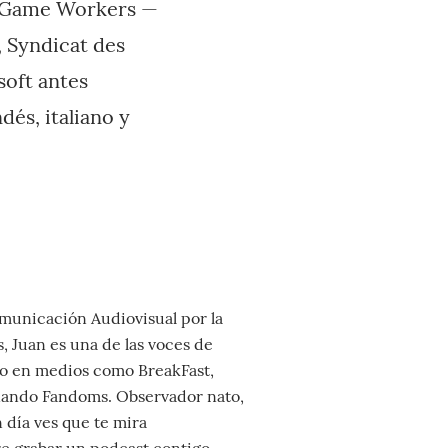
B Game Workers —
 Syndicat des
soft antes
és, italiano y
unicación Audiovisual por la
, Juan es una de las voces de
o en medios como BreakFast,
nando Fandoms. Observador nato,
n día ves que te mira
e grabar un podcast contigo.