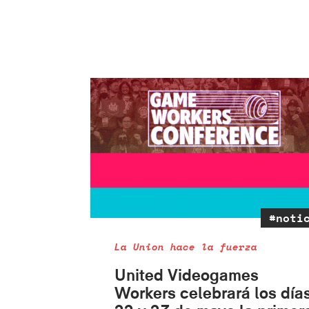
#noti
La Union hace la fuerza
United Videogames
Workers celebrará los día