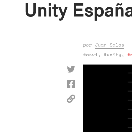
Unity Españ
por
Juan Salas
#csvi
,
#unity
,
#