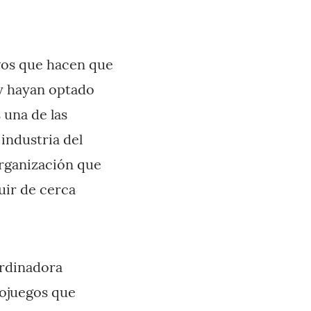
vos que hacen que
y hayan optado
 una de las
 industria del
organización que
ir de cerca
rdinadora
eojuegos que