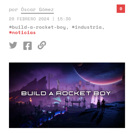
0
por
Óscar Gómez
20 FEBRERO 2024 | 15:30
#build-a-rocket-boy
,
#industria
,
#noticias