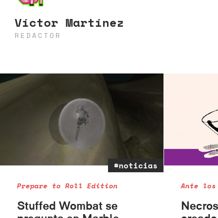
Víctor Martínez
REDACTOR
#noticias
Prepare to Roll Edition
Ante los
Stuffed Wombat se
Necros