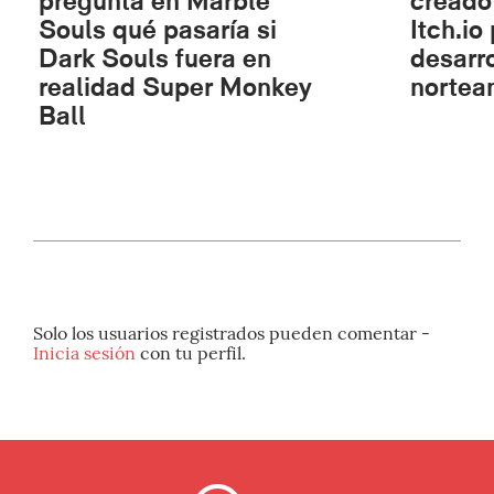
pregunta en Marble
creado
Souls qué pasaría si
Itch.io
Dark Souls fuera en
desarr
realidad Super Monkey
nortea
Ball
Solo los usuarios registrados pueden comentar -
Inicia sesión
con tu perfil.